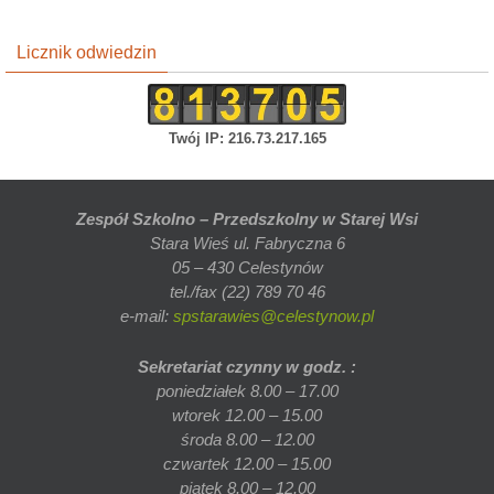
Licznik odwiedzin
Twój IP: 216.73.217.165
Zespół Szkolno – Przedszkolny w Starej Wsi
Stara Wieś ul. Fabryczna 6
05 – 430 Celestynów
tel./fax (22) 789 70 46
e-mail:
spstarawies@celestynow.pl
Sekretariat czynny w godz. :
poniedziałek 8.00 – 17.00
wtorek 12.00 – 15.00
środa 8.00 – 12.00
czwartek 12.00 – 15.00
piątek 8.00 – 12.00