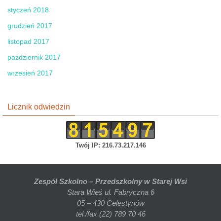
styczeń 2018
grudzień 2017
listopad 2017
październik 2017
wrzesień 2017
Licznik odwiedzin
Twój IP: 216.73.217.146
Zespół Szkolno – Przedszkolny w Starej Wsi
Stara Wieś ul. Fabryczna 6
05 – 430 Celestynów
tel./fax (22) 789 70 46